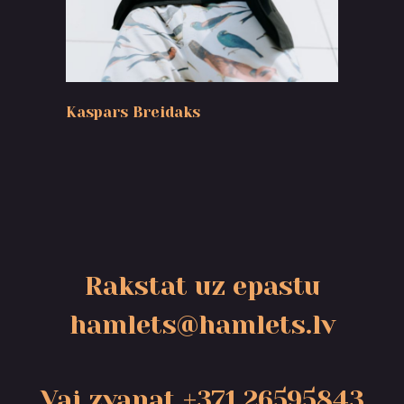
Kaspars Breidaks
Rakstat uz epastu
hamlets@hamlets.lv
Vai zvanat +371 26595843