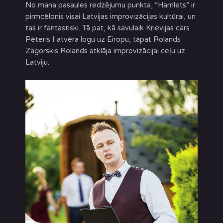
No mana pasaules redzējumu punkta, “Hamlets” ir
pirmcēlonis visai Latvijas improvizācijas kultūrai, un
tas ir fantastiski. Tā pat, kā savulaik Krievijas cars
Pēteris I atvēra logu uz Eiropu, tāpat Rolands
Zagorskis Rolands atklāja improvizācijai ceļu uz
Latviju.