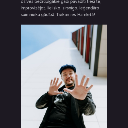
dzīves bezrūpīgākie gadi pavadīti tieši te,
improvizējot, lielisko, sirsnīgo, leģendāro
saimnieku gādībā. Tiekamies Hamletā!