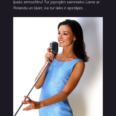
īpašo atmosfēru! Tur joprojām saimnieko Liene ar
Rolandu un šķiet, ka tur laiks ir apstājies…