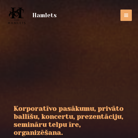
Hamlets
MA
ME
Korporatīvo pasākumu, privāto
ballīšu, koncertu, prezentāciju,
semināru telpu īre,
organizēšana.