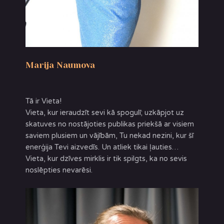
Marija Naumova
Tā ir Vieta!
Vieta, kur ieraudzīt sevi kā spogulī; uzkāpjot uz
skatuves no nostājoties publikas priekšā ar visiem
saviem plusiem un vājībām, Tu nekad nezini, kur šī
enerģija Tevi aizvedīs. Un atliek tikai ļauties…
Vieta, kur dzīves mirklis ir tik spilgts, ka no sevis
noslēpties nevarēsi.