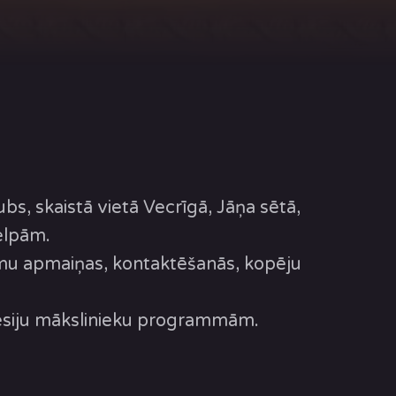
bs, skaistā vietā Vecrīgā, Jāņa sētā,
telpām.
omu apmaiņas, kontaktēšanās, kopēju
fesiju mākslinieku programmām.