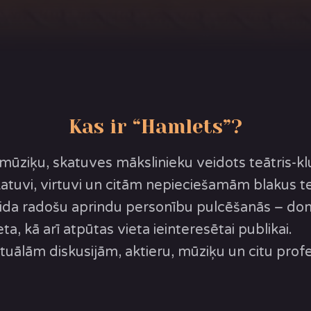
Kas ir “Hamlets”?
 mūziķu, skatuves mākslinieku veidots teātris-klu
skatuvi, virtuvi un citām nepieciešamām blakus 
veida radošu aprindu personību pulcēšanās – d
a, kā arī atpūtas vieta ieinteresētai publikai.
tuālām diskusijām, aktieru, mūziķu un citu pro