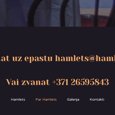
at uz epastu hamlets@haml
Vai zvanat +371 26595843
Hamlets
Par Hamlets
Galerija
Kontakti