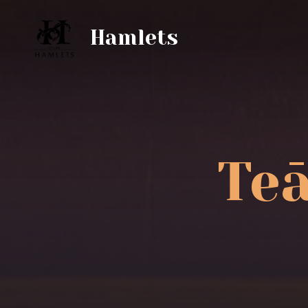
Hamlets
Teā