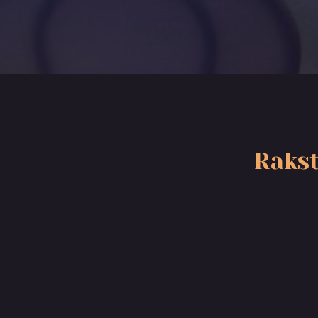
Rakst