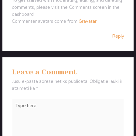
To get started with moderating, editing, and deleting
comments, please visit the Comments screen in the
dashboard.
Commenter avatars come from
Gravatar
.
Reply
Leave a Comment
Jūsu e-pasta adrese netiks publicēta.
Obligātie lauki ir
atzīmēti kā
*
Type
here..