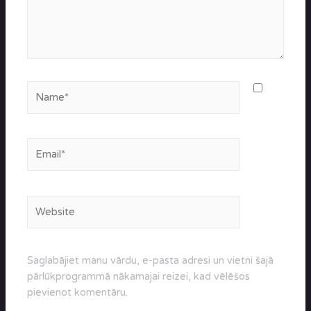
Name*
Email*
Website
Saglabājiet manu vārdu, e-pasta adresi un vietni šajā
pārlūkprogrammā nākamajai reizei, kad vēlēšos
pievienot komentāru.