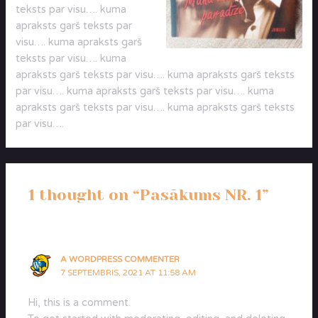
teksts par visu…. kuma
apraksts garš teksts par
visu…. kuma apraksts garš
teksts par visu…. kuma
apraksts garš teksts par visu…. kuma apraksts garš teksts
par visu…. kuma apraksts garš teksts par visu…. kuma
apraksts garš teksts par visu…. kuma apraksts garš teksts
par visu….
1 thought on “Pasākums NR. 1”
A WORDPRESS COMMENTER
7 SEPTEMBRIS, 2021 AT 11:58 AM
Hi, this is a comment.